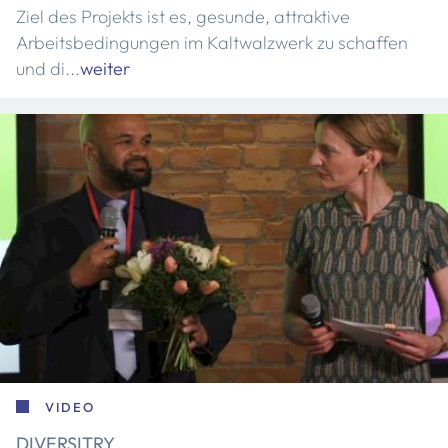
Ziel des Projekts ist es, gesunde, attraktive
Arbeitsbedingungen im Kaltwalzwerk zu schaffen
und di...
weiter
VIDEO
DIVERSITRY