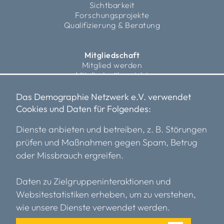
Sichtbarkeit
Forschungsprojekte
Qualifizierung & Beratung
Mitgliedschaft
Mitglied werden
Mitgliederübersicht
Fördermitglieder
Das Demographie Netzwerk e.V. verwendet
Cookies und Daten für Folgendes:
Über uns
Vorstand
Dienste anbieten und betreiben, z. B. Störungen
Team
prüfen und Maßnahmen gegen Spam, Betrug
Transparenz
oder Missbrauch ergreifen.
Einblicke
Kooperationspartner*innen
Karriere
Daten zu Zielgruppeninteraktionen und
Mitglieder
Websitestatistiken erheben, um zu verstehen,
wie unsere Dienste verwendet werden.
Mediathek